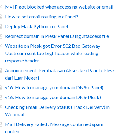
My IP got blocked when accessing website or email
How to set email routing in cPanel?
Deploy Flask Python in cPanel
Redirect domain in Plesk Panel using .htaccess file
Website on Plesk got Error 502 Bad Gateway:
Upstream sent too bigh header while reading
response header
Announcement: Pembatasan Akses ke cPanel / Plesk
dari Luar Negeri
v16: How to manage your domain DNS(cPanel)
v16: How to manage your domain DNS(Plesk)
Checking Email Delivery Status (Track Delivery) in
Webmail
Mail Delivery Failed : Message contained spam
content