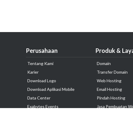
Perusahaan
Produk & Lay
Tentang Kami
Domain
Karier
Transfer Domain
Download Logo
Web Hosting
Download Aplikasi Mobile
Email Hosting
Data Center
Pindah Hosting
Exabytes Events
Jasa Pembuatan W
Testimonial
VPS Indonesia
Dedicated Server
Lark