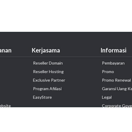
anan
Kerjasama
Informasi
Reseller Domain
Pembayaran
Reseller Hosting
Promo
Exclusive Partner
Promo Renewal
Program Afiliasi
Garansi Uang K
EasyStore
Legal
ebsite
Corporate Gove