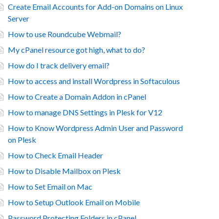
Create Email Accounts for Add-on Domains on Linux
Server
How to use Roundcube Webmail?
My cPanel resource got high, what to do?
How do I track delivery email?
How to access and install Wordpress in Softaculous
How to Create a Domain Addon in cPanel
How to manage DNS Settings in Plesk for V12
How to Know Wordpress Admin User and Password
on Plesk
How to Check Email Header
How to Disable Mailbox on Plesk
How to Set Email on Mac
How to Setup Outlook Email on Mobile
Password Protecting Folders in cPanel