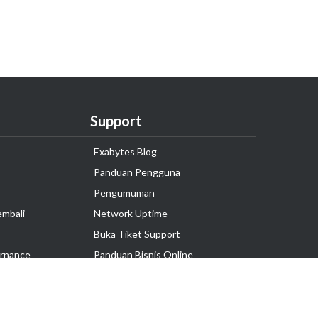
Support
Exabytes Blog
Panduan Pengguna
Pengumuman
embali
Network Uptime
Buka Tiket Support
rnance
Panduan Bisnis Online
Tutorial Hosting
Hubungi Kami