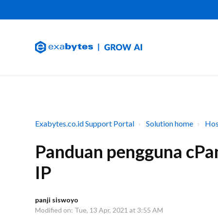
Exabytes.co.id Support Portal
Solution home
Hos
Panduan pengguna cP
IP
panji siswoyo
Modified on: Tue, 13 Apr, 2021 at 3:55 AM