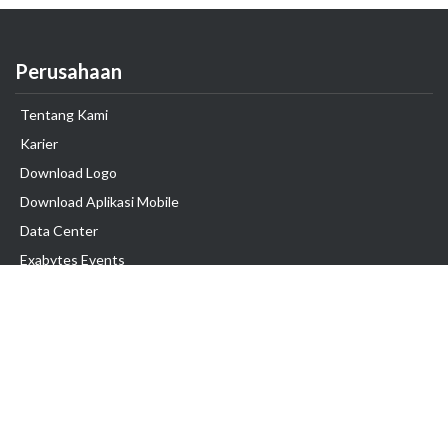
Perusahaan
Tentang Kami
Karier
Download Logo
Download Aplikasi Mobile
Data Center
Exabytes Events
Testimonial
Produk & Layanan
Domain
Transfer Domain
Web Hosting