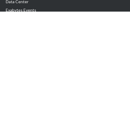
Data Center
Exabytes Events
Testimonial
Produk & Layanan
Domain
Transfer Domain
Web Hosting
Email Hosting
Pindah Hosting
Jasa Pembuatan Website
VPS Indonesia
Dedicated Server
Lark
Colocation Server