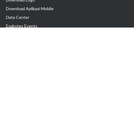
Download Aplikasi Mobile
Data Center
Exabytes Events
Testimonial
Produk & Layanan
Domain
Transfer Domain
Web Hosting
Email Hosting
Pindah Hosting
Jasa Pembuatan Website
VPS Indonesia
Dedicated Server
Lark