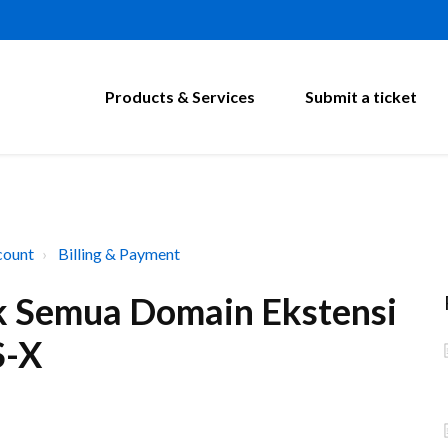
Products & Services
Submit a ticket
count
Billing & Payment
 Semua Domain Ekstensi
S-X