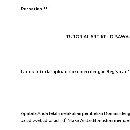
Perhatian!!!!
--------------------------TUTORIAL ARTIKEL DIB
---------------------------
Untuk tutorial upload dokumen dengan Registrar "D
Apabila Anda telah melakukan pembelian Domain dengan ekst
.co.id, .web.id, .or.id, .id) Maka Anda diharuskan mem