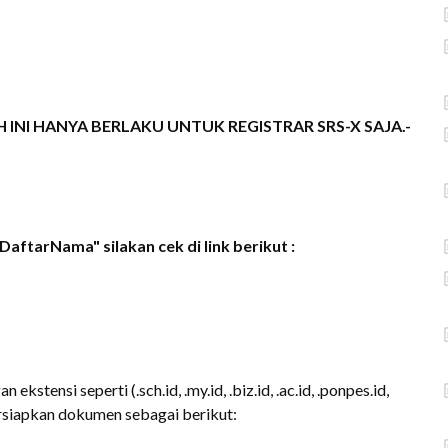
AWAH INI HANYA BERLAKU UNTUK REGISTRAR SRS-X SAJA.-
aftarNama" silakan cek di link berikut :
ensi seperti (.sch.id, .my.id, .biz.id, .ac.id, .ponpes.id,
persiapkan dokumen sebagai berikut: