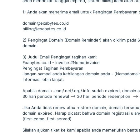
anda mendekati tanggal expired, sistem billing kami akan o
1) Anda akan menerima email untuk Pengingat Pembayaran do
domain@exabytes.co.id
billing@exabytes.co.id
2) Pengingat Domain (Domain Reminder) akan dikirim pada 60 
domain.
3) Judul Email Pengingat tagihan kami:
Exabytes.co.id - Invoice #Nomorinvoice
Pengingat Tagihan Pembayaran
Jangan sampai anda kehilangan domain anda - (Namadomain
Informasi lebih lanjut:
Apabila domain .com/.net/.org/.info sudah expired, domain a
30 hari periode renewal --> 30 hari periode redemption -->
Jika Anda tidak renew atau restore domain, domain tersebut a
domain expired. Harap dicatat bahwa domain registrasi ulan
(first-come, first-served).
Silakan ajukan tiket ke kami apabila anda memerlukan bantuan