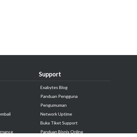
Support
Exabytes Blog
Panduan Pengguna
Pengumuman
embali
Network Uptime
Buka Tiket Support
rnance
Panduan Bisnis Online