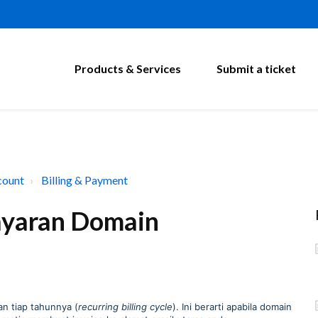
Products & Services
Submit a ticket
count
Billing & Payment
ayaran Domain
an tiap tahunnya (
recurring billing cycle
). Ini berarti apabila domain