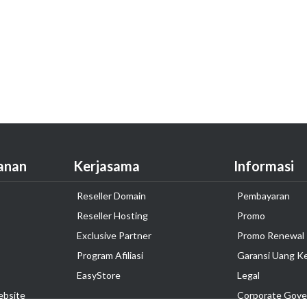
anan
Kerjasama
Informasi
Reseller Domain
Pembayaran
Reseller Hosting
Promo
Exclusive Partner
Promo Renewal
Program Afiliasi
Garansi Uang K
EasyStore
Legal
ebsite
Corporate Gove