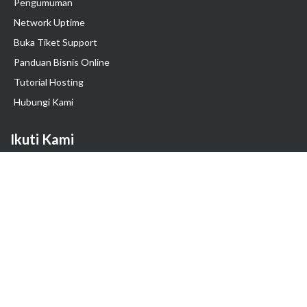
Pengumuman
Network Uptime
Buka Tiket Support
Panduan Bisnis Online
Tutorial Hosting
Hubungi Kami
Ikuti Kami
Hak Cipta © 2025 PT. Exabytes Network Indonesia
Harga belum termasuk PPN 11%