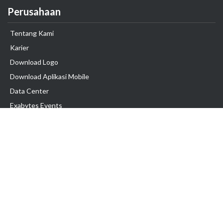
Perusahaan
Tentang Kami
Karier
Download Logo
Download Aplikasi Mobile
Data Center
Exabytes Events
Testimonial
Produk & Layanan
Domain
Transfer Domain
Web Hosting
Email Hosting