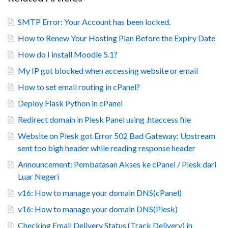
SMTP Error: Your Account has been locked.
How to Renew Your Hosting Plan Before the Expiry Date
How do I install Moodle 5.1?
My IP got blocked when accessing website or email
How to set email routing in cPanel?
Deploy Flask Python in cPanel
Redirect domain in Plesk Panel using .htaccess file
Website on Plesk got Error 502 Bad Gateway: Upstream
sent too bigh header while reading response header
Announcement: Pembatasan Akses ke cPanel / Plesk dari
Luar Negeri
v16: How to manage your domain DNS(cPanel)
v16: How to manage your domain DNS(Plesk)
Checking Email Delivery Status (Track Delivery) in