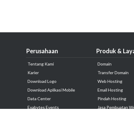
Perusahaan
Produk & Lay
Tentang Kami
Domain
Karier
Transfer Domain
Download Logo
Web Hosting
Download Aplikasi Mobile
Email Hosting
Data Center
Pindah Hosting
Exabytes Events
Jasa Pembuatan W
Testimonial
VPS Indonesia
Dedicated Server
Lark