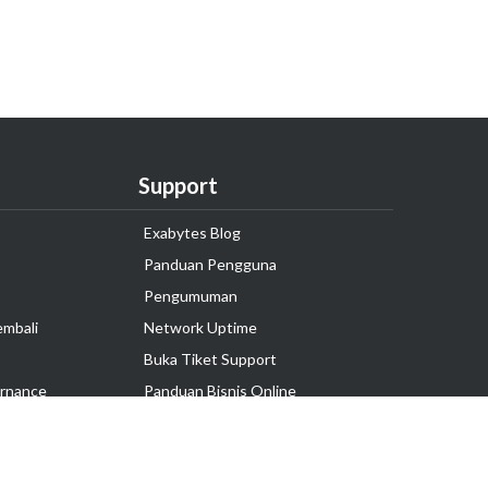
Support
Exabytes Blog
Panduan Pengguna
Pengumuman
embali
Network Uptime
Buka Tiket Support
rnance
Panduan Bisnis Online
Tutorial Hosting
Hubungi Kami