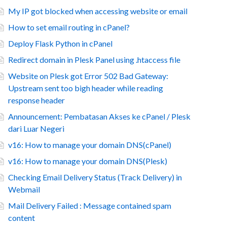
My IP got blocked when accessing website or email
How to set email routing in cPanel?
Deploy Flask Python in cPanel
Redirect domain in Plesk Panel using .htaccess file
Website on Plesk got Error 502 Bad Gateway:
Upstream sent too bigh header while reading
response header
Announcement: Pembatasan Akses ke cPanel / Plesk
dari Luar Negeri
v16: How to manage your domain DNS(cPanel)
v16: How to manage your domain DNS(Plesk)
Checking Email Delivery Status (Track Delivery) in
Webmail
Mail Delivery Failed : Message contained spam
content