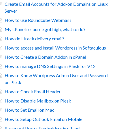
Create Email Accounts for Add-on Domains on Linux
Server
How to use Roundcube Webmail?
My cPanel resource got high, what to do?
How do I track delivery email?
How to access and install Wordpress in Softaculous
How to Create a Domain Addon in cPanel
How to manage DNS Settings in Plesk for V12
How to Know Wordpress Admin User and Password
on Plesk
How to Check Email Header
How to Disable Mailbox on Plesk
How to Set Email on Mac
How to Setup Outlook Email on Mobile
Password Protecting Folders in cPanel