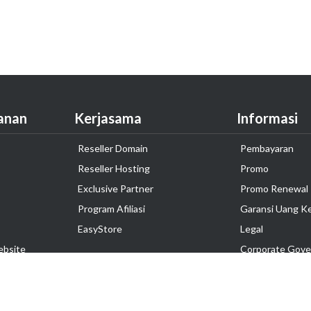
anan
Kerjasama
Informasi
Reseller Domain
Pembayaran
Reseller Hosting
Promo
Exclusive Partner
Promo Renewal
Program Afiliasi
Garansi Uang K
EasyStore
Legal
ebsite
Corporate Gove