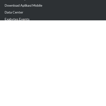
Download Aplikasi Mobile
Data Center
Exabytes Events
Testimonial
Produk & Layanan
Domain
Transfer Domain
Web Hosting
Email Hosting
Pindah Hosting
Jasa Pembuatan Website
VPS Indonesia
Dedicated Server
Lark