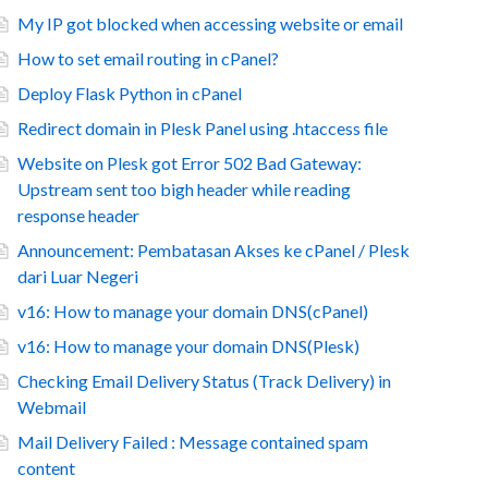
My IP got blocked when accessing website or email
How to set email routing in cPanel?
Deploy Flask Python in cPanel
Redirect domain in Plesk Panel using .htaccess file
Website on Plesk got Error 502 Bad Gateway:
Upstream sent too bigh header while reading
response header
Announcement: Pembatasan Akses ke cPanel / Plesk
dari Luar Negeri
v16: How to manage your domain DNS(cPanel)
v16: How to manage your domain DNS(Plesk)
Checking Email Delivery Status (Track Delivery) in
Webmail
Mail Delivery Failed : Message contained spam
content