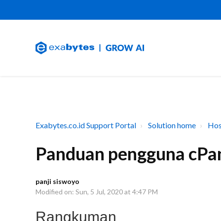
Exabytes.co.id Support Portal
Solution home
Hos
Panduan pengguna cP
panji siswoyo
Modified on: Sun, 5 Jul, 2020 at 4:47 PM
Rangkuman