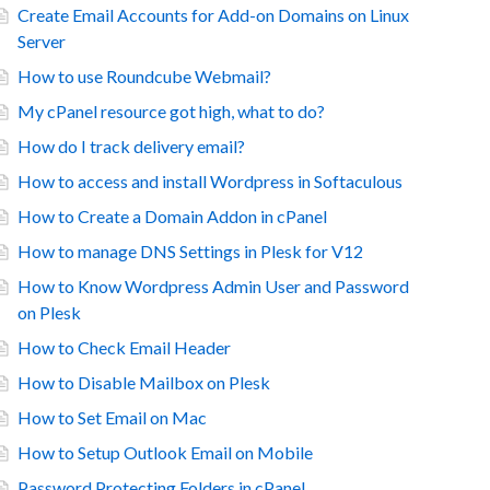
Create Email Accounts for Add-on Domains on Linux
Server
How to use Roundcube Webmail?
My cPanel resource got high, what to do?
How do I track delivery email?
How to access and install Wordpress in Softaculous
How to Create a Domain Addon in cPanel
How to manage DNS Settings in Plesk for V12
How to Know Wordpress Admin User and Password
on Plesk
How to Check Email Header
How to Disable Mailbox on Plesk
How to Set Email on Mac
How to Setup Outlook Email on Mobile
Password Protecting Folders in cPanel