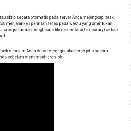
tau skrip secara otomatis pada server Anda melengkapi task
tuk menjalankan perintah tetap pada waktu yang ditentukan
r cron job untuk menghapus file sementara(temporary) setiap
but.
g baik sebelum Anda dapat menggunakan cron jobs secara
g Anda sebelum menambah cron job.