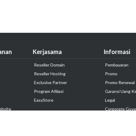
anan
Kerjasama
Informasi
Reseller Domain
Pembayaran
Reseller Hosting
Promo
Exclusive Partner
Promo Renewal
Program Afiliasi
Garansi Uang K
EasyStore
Legal
ebsite
Corporate Gove