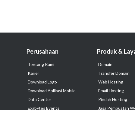
Perusahaan
Produk & Lay
Tentang Kami
Domain
Karier
Transfer Domain
Download Logo
Web Hosting
Download Aplikasi Mobile
Email Hosting
Data Center
Pindah Hosting
Exabytes Events
Jasa Pembuatan W
Testimonial
VPS Indonesia
Dedicated Server
Lark