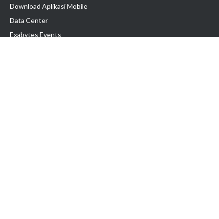
Download Aplikasi Mobile
Data Center
Exabytes Events
Testimonial
Produk & Layanan
Domain
Transfer Domain
Web Hosting
Email Hosting
Pindah Hosting
Jasa Pembuatan Website
VPS Indonesia
Dedicated Server
Lark