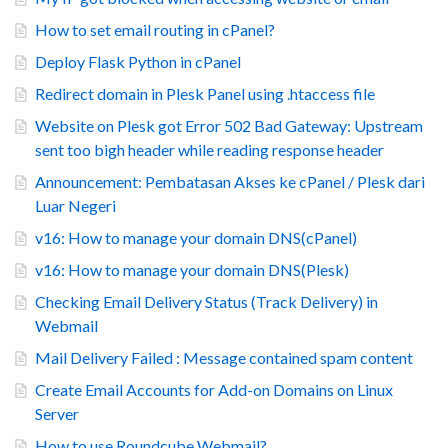
How to set email routing in cPanel?
Deploy Flask Python in cPanel
Redirect domain in Plesk Panel using .htaccess file
Website on Plesk got Error 502 Bad Gateway: Upstream
sent too bigh header while reading response header
Announcement: Pembatasan Akses ke cPanel / Plesk dari
Luar Negeri
v16: How to manage your domain DNS(cPanel)
v16: How to manage your domain DNS(Plesk)
Checking Email Delivery Status (Track Delivery) in
Webmail
Mail Delivery Failed : Message contained spam content
Create Email Accounts for Add-on Domains on Linux
Server
How to use Roundcube Webmail?