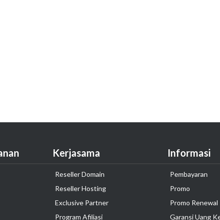
anan
Kerjasama
Informasi
Reseller Domain
Pembayaran
Reseller Hosting
Promo
Exclusive Partner
Promo Renewal
Program Afiliasi
Garansi Uang K