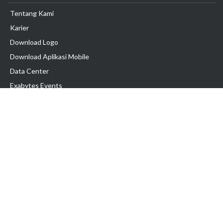
Tentang Kami
Karier
Download Logo
Download Aplikasi Mobile
Data Center
Exabytes Events
Testimonial
Produk & Layanan
Domain
Transfer Domain
Web Hosting
Email Hosting
Pindah Hosting
Jasa Pembuatan Website