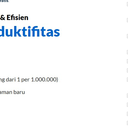
ratis
.