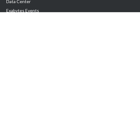
Data Center
Exabytes Events
Testimonial
Produk & Layanan
Domain
Transfer Domain
Web Hosting
Email Hosting
Pindah Hosting
Jasa Pembuatan Website
VPS Indonesia
Dedicated Server
Lark
Colocation Server