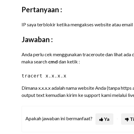
Pertanyaan :
IP saya terblokir ketika mengakses website atau email
Jawaban :
Anda perlu cek menggunakan traceroute dan lihat ada 
maka search
cmd
dan ketik :
tracert x.x.x.x
Dimana x.x.x.x adalah nama website Anda (tanpa https 
output text kemudian kirim ke support kami melalui livec
Apakah jawaban ini bermanfaat?
Ya
T