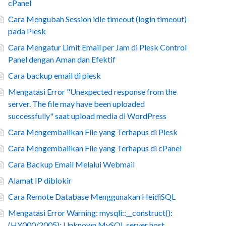
cPanel
Cara Mengubah Session idle timeout (login timeout)
pada Plesk
Cara Mengatur Limit Email per Jam di Plesk Control
Panel dengan Aman dan Efektif
Cara backup email di plesk
Mengatasi Error "Unexpected response from the
server. The file may have been uploaded
successfully" saat upload media di WordPress
Cara Mengembalikan File yang Terhapus di Plesk
Cara Mengembalikan File yang Terhapus di cPanel
Cara Backup Email Melalui Webmail
Alamat IP diblokir
Cara Remote Database Menggunakan HeidiSQL
Mengatasi Error Warning: mysqli::__construct():
(HY000/2005): Unknown MySQL server host