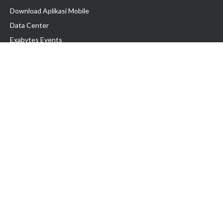
Download Aplikasi Mobile
Data Center
Exabytes Events
Testimonial
Produk & Layanan
Domain
Transfer Domain
Web Hosting
Email Hosting
Pindah Hosting
Jasa Pembuatan Website
VPS Indonesia
Dedicated Server
Lark