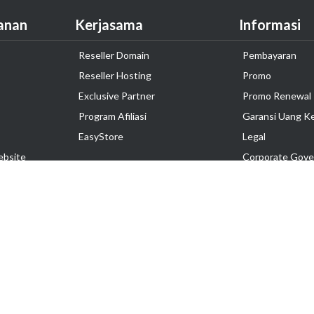
anan
Kerjasama
Informasi
Reseller Domain
Pembayaran
Reseller Hosting
Promo
Exclusive Partner
Promo Renewal
Program Afiliasi
Garansi Uang K
EasyStore
Legal
ebsite
Corporate Gove