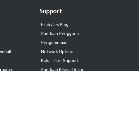
Support
Exabytes Blog
Panduan Pengguna
Pengumuman
embali
Network Uptime
Buka Tiket Support
rnance
Panduan Bisnis Online
Tutorial Hosting
Hubungi Kami
Ikuti Kami