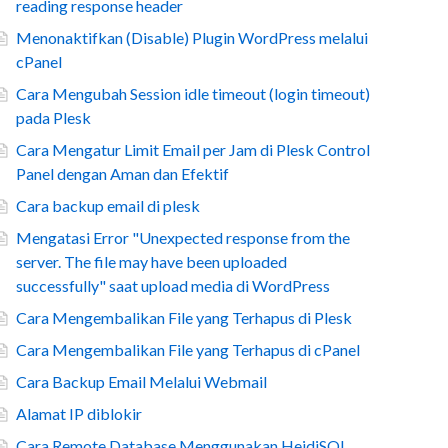
reading response header
Menonaktifkan (Disable) Plugin WordPress melalui
cPanel
Cara Mengubah Session idle timeout (login timeout)
pada Plesk
Cara Mengatur Limit Email per Jam di Plesk Control
Panel dengan Aman dan Efektif
Cara backup email di plesk
Mengatasi Error "Unexpected response from the
server. The file may have been uploaded
successfully" saat upload media di WordPress
Cara Mengembalikan File yang Terhapus di Plesk
Cara Mengembalikan File yang Terhapus di cPanel
Cara Backup Email Melalui Webmail
Alamat IP diblokir
Cara Remote Database Menggunakan HeidiSQL