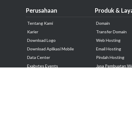
Perusahaan
Produk & Lay
Tentang Kami
Domain
Karier
Transfer Domain
Download Logo
Web Hosting
Download Aplikasi Mobile
Email Hosting
Data Center
Pindah Hosting
Exabytes Events
Jasa Pembuatan W
Testimonial
VPS Indonesia
Dedicated Server
Lark
Colocation Server