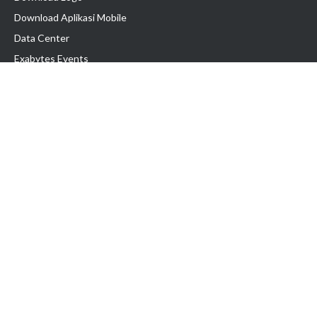
Download Aplikasi Mobile
Data Center
Exabytes Events
Testimonial
Produk & Layanan
Domain
Transfer Domain
Web Hosting
Email Hosting
Pindah Hosting
Jasa Pembuatan Website
VPS Indonesia
Dedicated Server
Lark