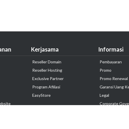
anan
Kerjasama
Informasi
Reseller Domain
Pembayaran
Reseller Hosting
Promo
Exclusive Partner
Promo Renewal
Program Afiliasi
Garansi Uang K
EasyStore
Legal
ebsite
Corporate Gove