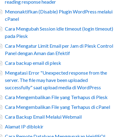
reading response header
Menonaktifkan (Disable) Plugin WordPress melalui
cPanel
Cara Mengubah Session idle timeout (login timeout)
pada Plesk
Cara Mengatur Limit Email per Jam di Plesk Control
Panel dengan Aman dan Efektif
Cara backup email di plesk
Mengatasi Error "Unexpected response from the
server. The file may have been uploaded
successfully" saat upload media di WordPress
Cara Mengembalikan File yang Terhapus di Plesk
Cara Mengembalikan File yang Terhapus di cPanel
Cara Backup Email Melalui Webmail
Alamat IP diblokir
Cara Remote Database Menggunakan HeidiSQL