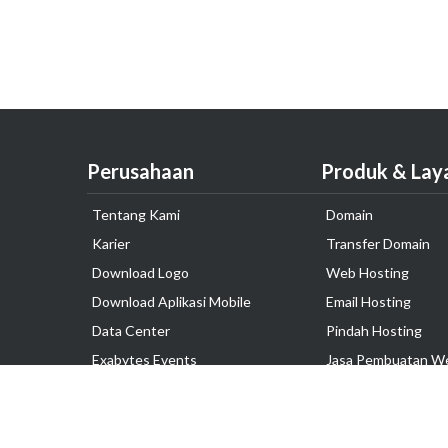
Perusahaan
Produk & Lay
Tentang Kami
Domain
Karier
Transfer Domain
Download Logo
Web Hosting
Download Aplikasi Mobile
Email Hosting
Data Center
Pindah Hosting
Exabytes Events
Jasa Pembuatan W
Testimonial
VPS Indonesia
Dedicated Server
Lark