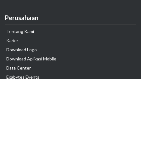
Perusahaan
Tentang Kami
Karier
Download Logo
Download Aplikasi Mobile
Data Center
Exabytes Events
Testimonial
Produk & Layanan
Domain
Transfer Domain
Web Hosting