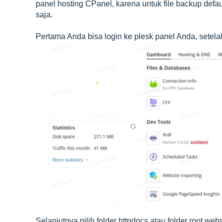
panel hosting CPanel, karena untuk file backup defaul
saja.
Pertama Anda bisa login ke plesk panel Anda, setela
Selanjutnya pilih folder httpdocs atau folder root web