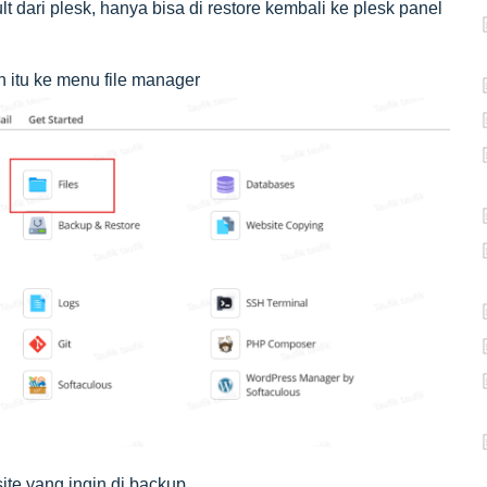
t dari plesk, hanya bisa di restore kembali ke plesk panel
h itu ke menu file manager
site yang ingin di backup