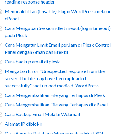
reading response header
Menonaktifkan (Disable) Plugin WordPress melalui
cPanel
Cara Mengubah Session idle timeout (login timeout)
pada Plesk
Cara Mengatur Limit Email per Jam di Plesk Control
Panel dengan Aman dan Efektif
Cara backup email di plesk
Mengatasi Error "Unexpected response from the
server. The file may have been uploaded
successfully" saat upload media di WordPress
Cara Mengembalikan File yang Terhapus di Plesk
Cara Mengembalikan File yang Terhapus di cPanel
Cara Backup Email Melalui Webmail
Alamat IP diblokir
Cara Remote Database Menggunakan HeidiSQL