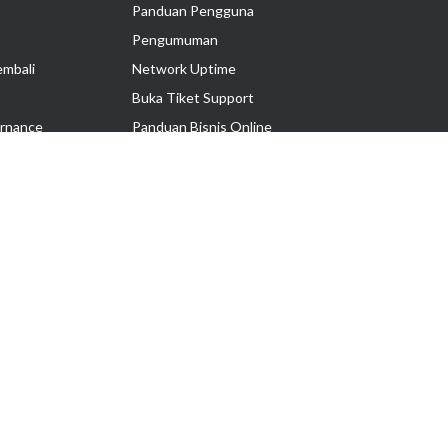
Panduan Pengguna
Pengumuman
embali
Network Uptime
Buka Tiket Support
rnance
Panduan Bisnis Online
Tutorial Hosting
Hubungi Kami
Ikuti Kami