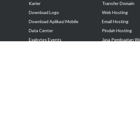
Karier
Transfer Domain
Download Logo
Web Hosting
Download Aplikasi Mobile
Email Hosting
Data Center
Pindah Hosting
Exabytes Events
Jasa Pembuatan W
Testimonial
VPS Indonesia
Dedicated Server
Lark
Colocation Server
Hak Cipta © 2025 PT. Exabytes Network Indonesia
Harga belum termasuk PPN 11%