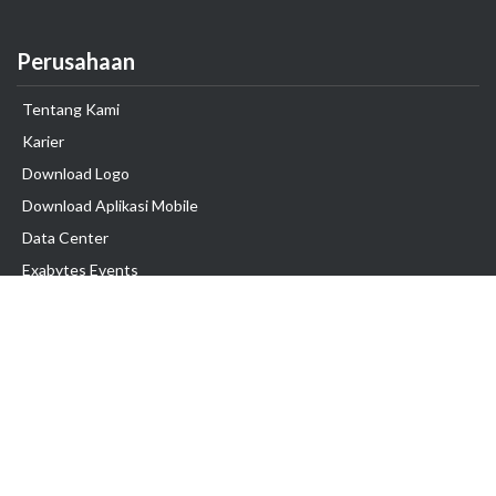
Perusahaan
Tentang Kami
Karier
Download Logo
Download Aplikasi Mobile
Data Center
Exabytes Events
Testimonial
Produk & Layanan
Domain
Transfer Domain
Web Hosting