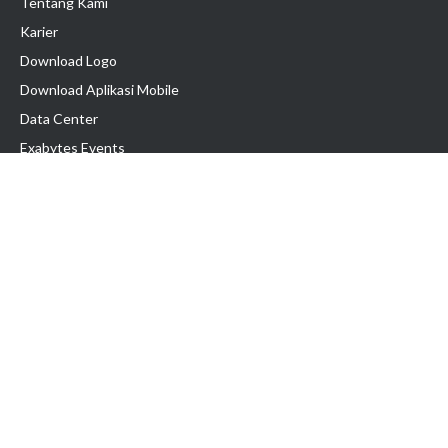
Tentang Kami
Karier
Download Logo
Download Aplikasi Mobile
Data Center
Exabytes Events
Testimonial
Produk & Layanan
Domain
Transfer Domain
Web Hosting
Email Hosting
Pindah Hosting
Jasa Pembuatan Website