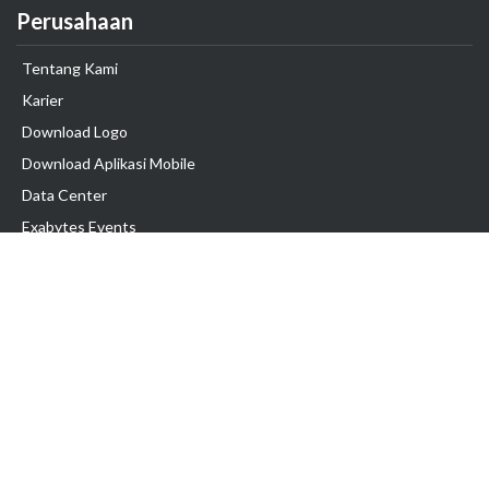
Perusahaan
Tentang Kami
Karier
Download Logo
Download Aplikasi Mobile
Data Center
Exabytes Events
Testimonial
Produk & Layanan
Domain
Transfer Domain
Web Hosting
Email Hosting