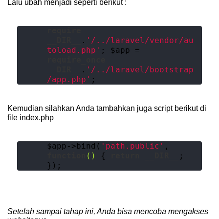
Lalu ubah menjadi seperti berikut :
require
__DIR__
.
'/../laravel/vendor/au
toload.php'
; $app = 
require_once
__DIR__
.
'/../laravel/bootstrap
/app.php'
;
Kemudian silahkan Anda tambahkan juga script berikut di
file index.php
$app->bind(
'path.public'
, 
function
()
{ 
return
__DIR__
; 
});
Setelah sampai tahap ini, Anda bisa mencoba mengakses