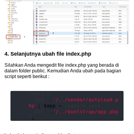
4. Selanjutnya ubah file index.php
Silahkan Anda mengedit file index.php yang berada di
dalam folder public. Kemudian Anda ubah pada bagian
script seperti berikut :
require
__DIR__
.
'/../vendor/autoload.p
hp'
; $app = 
require_once
__DIR__
.
'/../bootstrap/app.php
'
;