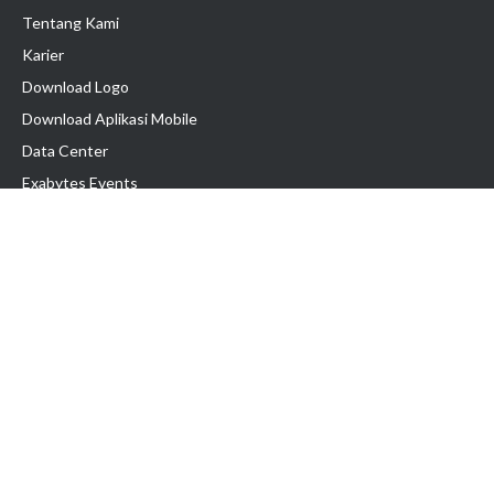
Tentang Kami
Karier
Download Logo
Download Aplikasi Mobile
Data Center
Exabytes Events
Testimonial
Produk & Layanan
Domain
Transfer Domain
Web Hosting
Email Hosting
Pindah Hosting
Jasa Pembuatan Website