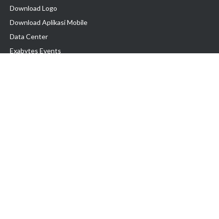
Download Logo
Download Aplikasi Mobile
Data Center
Exabytes Events
Testimonial
Produk & Layanan
Domain
Transfer Domain
Web Hosting
Email Hosting
Pindah Hosting
Jasa Pembuatan Website
VPS Indonesia
Dedicated Server