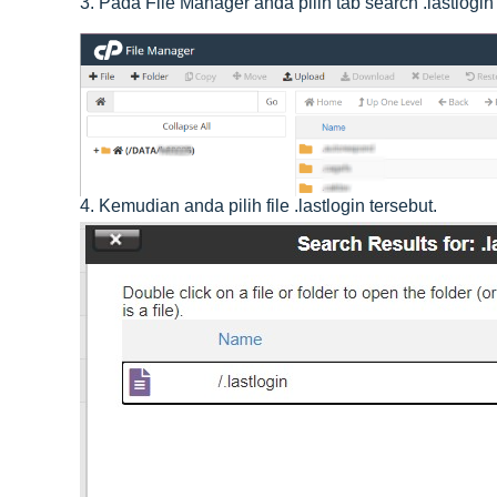
3. Pada File Manager anda pilih tab search .lastlogin
4. Kemudian anda pilih file .lastlogin tersebut.