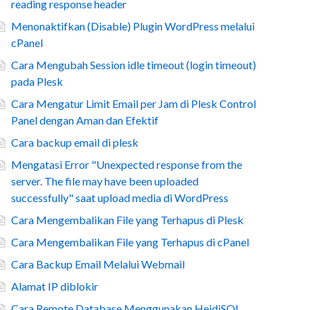
reading response header
Menonaktifkan (Disable) Plugin WordPress melalui
cPanel
Cara Mengubah Session idle timeout (login timeout)
pada Plesk
Cara Mengatur Limit Email per Jam di Plesk Control
Panel dengan Aman dan Efektif
Cara backup email di plesk
Mengatasi Error "Unexpected response from the
server. The file may have been uploaded
successfully" saat upload media di WordPress
Cara Mengembalikan File yang Terhapus di Plesk
Cara Mengembalikan File yang Terhapus di cPanel
Cara Backup Email Melalui Webmail
Alamat IP diblokir
Cara Remote Database Menggunakan HeidiSQL