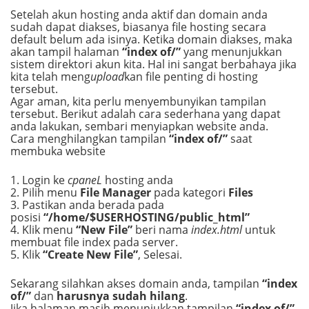
Setelah akun hosting anda aktif dan domain anda
sudah dapat diakses, biasanya file hosting secara
default belum ada isinya. Ketika domain diakses, maka
akan tampil halaman
“index of/”
yang menunjukkan
sistem direktori akun kita. Hal ini sangat berbahaya jika
kita telah meng
upload
kan file penting di hosting
tersebut.
Agar aman, kita perlu menyembunyikan tampilan
tersebut. Berikut adalah cara sederhana yang dapat
anda lakukan, sembari menyiapkan website anda.
Cara menghilangkan tampilan
“index of/”
saat
membuka website
1. Login ke
cpaneL
hosting anda
2. Pilih menu
File Manager
pada kategori
Files
3. Pastikan anda berada pada
posisi
“/home/$USERHOSTING/public_html”
4. Klik menu
“New File”
beri nama
index.html
untuk
membuat file index pada server.
5. Klik
“Create New File”
, Selesai.
Sekarang silahkan akses domain anda, tampilan
“index
of/”
dan
harusnya sudah hilang
.
Jika halaman masih menunjukkan tampilan
“index of/”
,