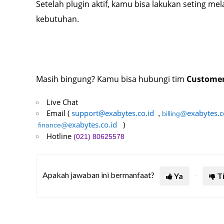
Setelah plugin aktif, kamu bisa lakukan seting me
kebutuhan.
Masih bingung? Kamu bisa hubungi tim
Customer
Live Chat
Email (
support@exabytes.co.id
exabytes.c
,
billing@
exabytes.co.id
)
finance@
Hotline
(021) 80625578
Apakah jawaban ini bermanfaat?
Ya
T