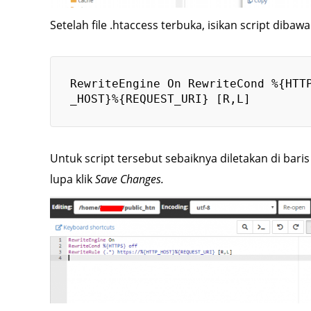
Setelah file .htaccess terbuka, isikan script dibawah
RewriteEngine On RewriteCond %{HTT
_HOST}%{REQUEST_URI} [R,L]
Untuk script tersebut sebaiknya diletakan di baris
lupa klik
Save Changes.