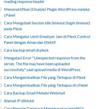
reading response header
Menonaktifkan (Disable) Plugin WordPress melalui
cPanel
Cara Mengubah Session idle timeout (login timeout)
pada Plesk
Cara Mengatur Limit Email per Jam di Plesk Control
Panel dengan Aman dan Efektif
Cara backup email di plesk
Mengatasi Error "Unexpected response from the
server. The file may have been uploaded
successfully" saat upload media di WordPress
Cara Mengembalikan File yang Terhapus di Plesk
Cara Mengembalikan File yang Terhapus di cPanel
Cara Backup Email Melalui Webmail
Alamat IP diblokir
Cara Remote Database Menggunakan HeidiSQL