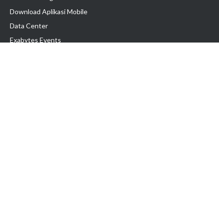
Download Aplikasi Mobile
Data Center
Exabytes Events
Testimonial
Produk & Layanan
Domain
Transfer Domain
Web Hosting
Email Hosting
Pindah Hosting
Jasa Pembuatan Website
VPS Indonesia
Dedicated Server
Lark