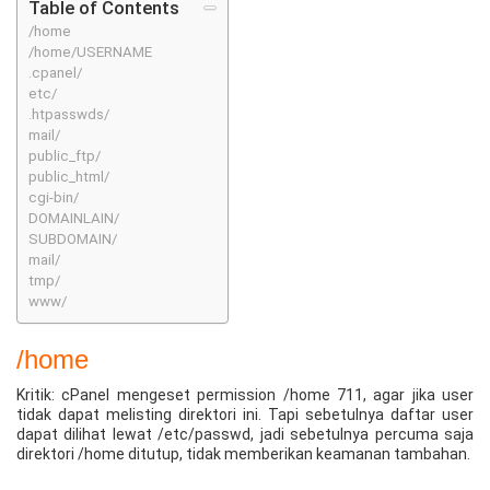
Table of Contents
/home
/home/USERNAME
.cpanel/
etc/
.htpasswds/
mail/
public_ftp/
public_html/
cgi-bin/
DOMAINLAIN/
SUBDOMAIN/
mail/
tmp/
www/
/home
Kritik: cPanel mengeset permission /home 711, agar jika user
tidak dapat melisting direktori ini. Tapi sebetulnya daftar user
dapat dilihat lewat /etc/passwd, jadi sebetulnya percuma saja
direktori /home ditutup, tidak memberikan keamanan tambahan.