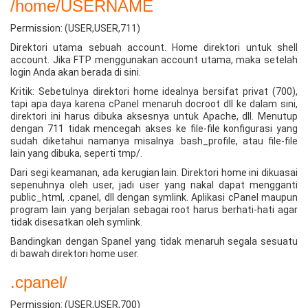
/home/USERNAME
Permission: (USER,USER,711)
Direktori utama sebuah account. Home direktori untuk shell
account. Jika FTP menggunakan account utama, maka setelah
login Anda akan berada di sini.
Kritik: Sebetulnya direktori home idealnya bersifat privat (700),
tapi apa daya karena cPanel menaruh docroot dll ke dalam sini,
direktori ini harus dibuka aksesnya untuk Apache, dll. Menutup
dengan 711 tidak mencegah akses ke file-file konfigurasi yang
sudah diketahui namanya misalnya .bash_profile, atau file-file
lain yang dibuka, seperti tmp/.
Dari segi keamanan, ada kerugian lain. Direktori home ini dikuasai
sepenuhnya oleh user, jadi user yang nakal dapat mengganti
public_html, .cpanel, dll dengan symlink. Aplikasi cPanel maupun
program lain yang berjalan sebagai root harus berhati-hati agar
tidak disesatkan oleh symlink.
Bandingkan dengan Spanel yang tidak menaruh segala sesuatu
di bawah direktori home user.
.cpanel/
Permission: (USER,USER,700)