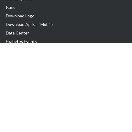
Karier
Download Logo
Download Aplikasi Mobile
Data Center
Exabytes Events
Testimonial
Produk & Layanan
Domain
Transfer Domain
Web Hosting
Email Hosting
Pindah Hosting
Jasa Pembuatan Website
VPS Indonesia