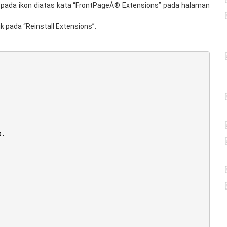
 pada ikon diatas kata “FrontPageÂ® Extensions” pada halaman
k pada “Reinstall Extensions”.
0.