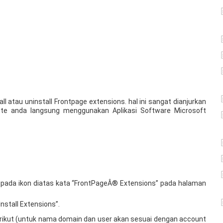
tall atau uninstall Frontpage extensions. hal ini sangat dianjurkan
e anda langsung menggunakan Aplikasi Software Microsoft
 pada ikon diatas kata “FrontPageÂ® Extensions” pada halaman
Install Extensions”.
berikut (untuk nama domain dan user akan sesuai dengan account