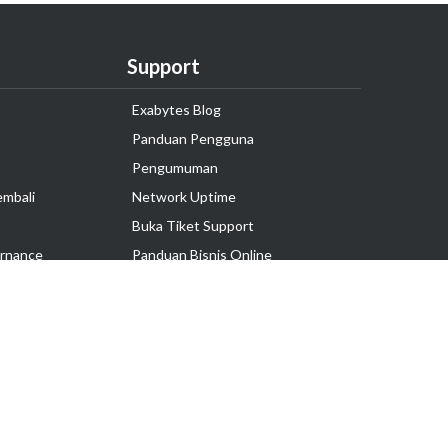
Support
Exabytes Blog
Panduan Pengguna
Pengumuman
embali
Network Uptime
Buka Tiket Support
rnance
Panduan Bisnis Online
Tutorial Hosting
Hubungi Kami
Ikuti Kami