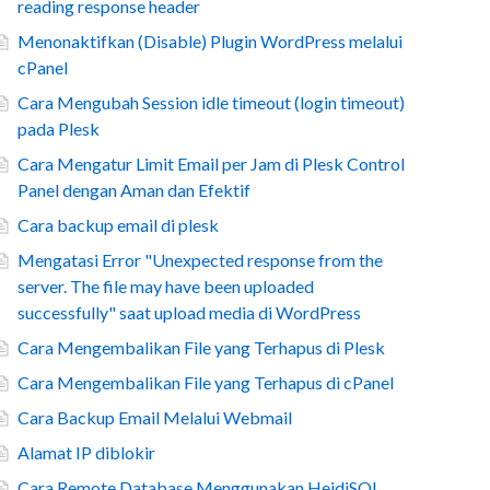
reading response header
Menonaktifkan (Disable) Plugin WordPress melalui
cPanel
Cara Mengubah Session idle timeout (login timeout)
pada Plesk
Cara Mengatur Limit Email per Jam di Plesk Control
Panel dengan Aman dan Efektif
Cara backup email di plesk
Mengatasi Error "Unexpected response from the
server. The file may have been uploaded
successfully" saat upload media di WordPress
Cara Mengembalikan File yang Terhapus di Plesk
Cara Mengembalikan File yang Terhapus di cPanel
Cara Backup Email Melalui Webmail
Alamat IP diblokir
Cara Remote Database Menggunakan HeidiSQL