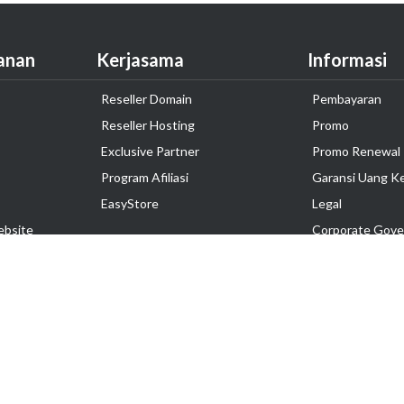
anan
Kerjasama
Informasi
Reseller Domain
Pembayaran
Reseller Hosting
Promo
Exclusive Partner
Promo Renewal
Program Afiliasi
Garansi Uang K
EasyStore
Legal
ebsite
Corporate Gove