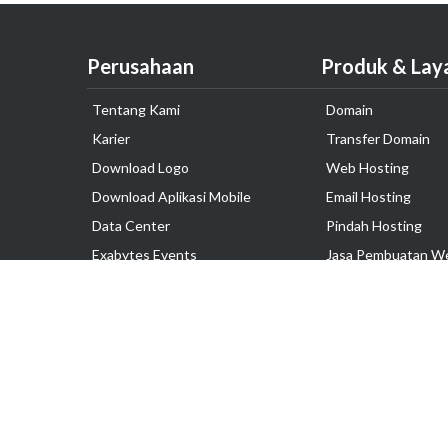
Perusahaan
Produk & Lay
Tentang Kami
Domain
Karier
Transfer Domain
Download Logo
Web Hosting
Download Aplikasi Mobile
Email Hosting
Data Center
Pindah Hosting
Exabytes Events
Jasa Pembuatan W
Testimonial
VPS Indonesia
Dedicated Server
Lark
Colocation Server