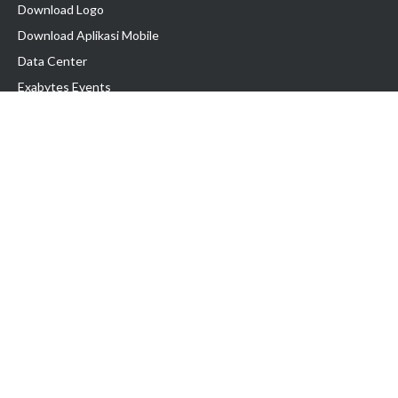
Download Logo
Download Aplikasi Mobile
Data Center
Exabytes Events
Testimonial
Produk & Layanan
Domain
Transfer Domain
Web Hosting
Email Hosting
Pindah Hosting
Jasa Pembuatan Website
VPS Indonesia
Dedicated Server