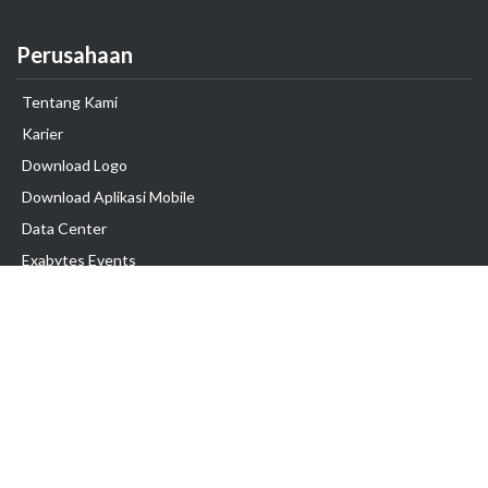
Perusahaan
Tentang Kami
Karier
Download Logo
Download Aplikasi Mobile
Data Center
Exabytes Events
Testimonial
Produk & Layanan
Domain
Transfer Domain
Web Hosting