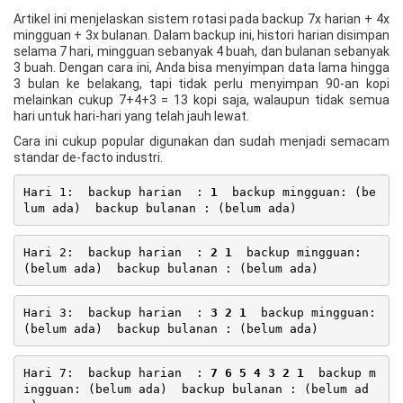
Artikel ini menjelaskan sistem rotasi pada backup 7x harian + 4x
mingguan + 3x bulanan. Dalam backup ini, histori harian disimpan
selama 7 hari, mingguan sebanyak 4 buah, dan bulanan sebanyak
3 buah. Dengan cara ini, Anda bisa menyimpan data lama hingga
3 bulan ke belakang, tapi tidak perlu menyimpan 90-an kopi
melainkan cukup 7+4+3 = 13 kopi saja, walaupun tidak semua
hari untuk hari-hari yang telah jauh lewat.
Cara ini cukup popular digunakan dan sudah menjadi semacam
standar de-facto industri.
Hari 1:  backup harian  : 
1
  backup mingguan: (be
Hari 2:  backup harian  : 
2 1
  backup mingguan: 
Hari 3:  backup harian  : 
3 2 1
  backup mingguan: 
Hari 7:  backup harian  : 
7 6 5 4 3 2 1
  backup m
ingguan: (belum ada)  backup bulanan : (belum ad