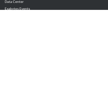
Data Center
Exabytes Events
Testimonial
Produk & Layanan
Domain
Transfer Domain
Web Hosting
Email Hosting
Pindah Hosting
Jasa Pembuatan Website
VPS Indonesia
Dedicated Server
Lark
Colocation Server