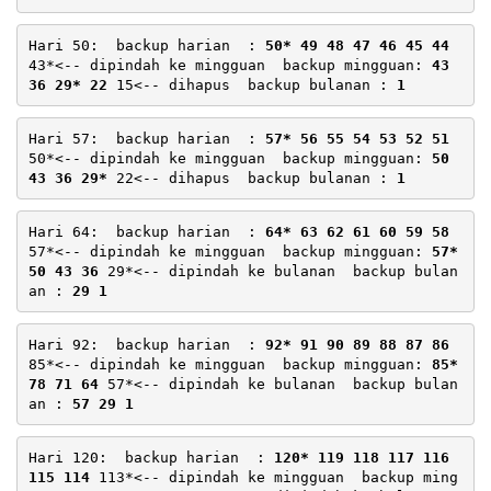
Hari 50:  backup harian  : 
50* 49 48 47 46 45 44
43*<-- dipindah ke mingguan  backup mingguan: 
43 
36 29* 22
 15<-- dihapus  backup bulanan : 
1
Hari 57:  backup harian  : 
57* 56 55 54 53 52 51
50*<-- dipindah ke mingguan  backup mingguan: 
50 
43 36 29*
 22<-- dihapus  backup bulanan : 
1
Hari 64:  backup harian  : 
64* 63 62 61 60 59 58
57*<-- dipindah ke mingguan  backup mingguan: 
57* 
50 43 36
 29*<-- dipindah ke bulanan  backup bulan
an : 
29 1
Hari 92:  backup harian  : 
92* 91 90 89 88 87 86
85*<-- dipindah ke mingguan  backup mingguan: 
85* 
78 71 64
 57*<-- dipindah ke bulanan  backup bulan
an : 
57 29 1
Hari 120:  backup harian  : 
120* 119 118 117 116 
115 114
 113*<-- dipindah ke mingguan  backup ming