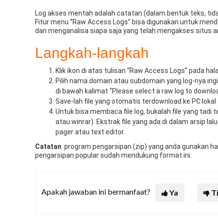
Log akses mentah adalah catatan (dalam bentuk teks, tida
Fitur menu “Raw Access Logs” bisa digunakan untuk mendo
dan menganalisa siapa saja yang telah mengakses situs a
Langkah-langkah
Klik ikon di atas tulisan “Raw Access Logs” pada 
Pilih nama domain atau subdomain yang log-nya ing
di bawah kalimat “Please select a raw log to downloa
Save-lah file yang otomatis terdownload ke PC lokal
Untuk bisa membaca file log, bukalah file yang tad
atau winrar). Ekstrak file yang ada di dalam arsip l
pager atau text editor.
Catatan
: program pengarsipan (zip) yang anda gunakan h
pengarsipan popular sudah mendukung format ini.
Apakah jawaban ini bermanfaat?
Ya
T