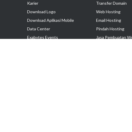
Karier
Transfer Domain
Download Logo
Web Hosting
Download Aplikasi Mobile
Email Hosting
Data Center
Pindah Hosting
Exabytes Events
Jasa Pembuatan W
Testimonial
VPS Indonesia
Dedicated Server
Lark
Colocation Server
Hak Cipta © 2025 PT. Exabytes Network Indonesia
Harga belum termasuk PPN 11%