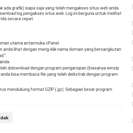
k ada grafik) siapa saja yang telah mengakses situs web anda.
wnload log pengakses situs web. Log ini berguna untuk melihat
nda secara cepat.
halaman utama antarmuka cPanel.
in anda lihat dengan meng-klik nama domain yang bersangkutan
d:”.
 anda.
i telah didownload dengan program pengarsipan (biasanya winzip
alu anda bisa membaca file yang telah diekstrak dengan program
arus mendukung format GZIP (.gz). Sebagian besar program
idak