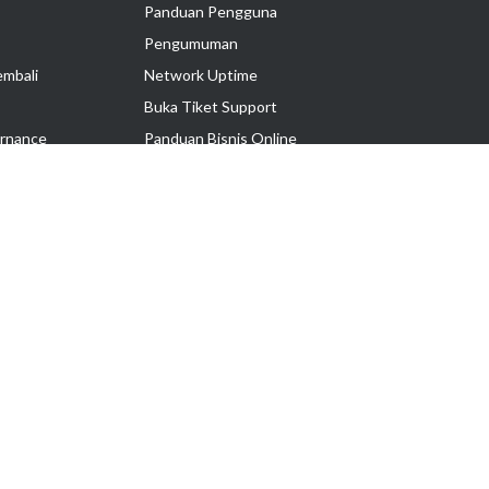
Panduan Pengguna
Pengumuman
embali
Network Uptime
Buka Tiket Support
rnance
Panduan Bisnis Online
Tutorial Hosting
Hubungi Kami
Ikuti Kami