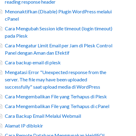
reading response header
Menonaktifkan (Disable) Plugin WordPress melalui
cPanel
Cara Mengubah Session idle timeout (login timeout)
pada Plesk
Cara Mengatur Limit Email per Jam di Plesk Control
Panel dengan Aman dan Efektif
Cara backup email di plesk
Mengatasi Error "Unexpected response from the
server. The file may have been uploaded
successfully" saat upload media di WordPress
Cara Mengembalikan File yang Terhapus di Plesk
Cara Mengembalikan File yang Terhapus di cPanel
Cara Backup Email Melalui Webmail
Alamat IP diblokir
Cara Remote Database Menggunakan HeidiSQL