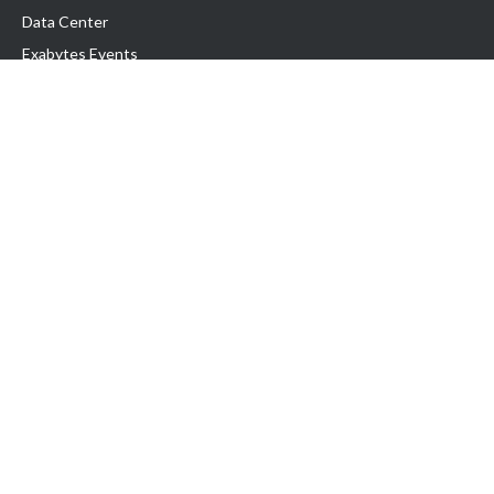
Data Center
Exabytes Events
Testimonial
Produk & Layanan
Domain
Transfer Domain
Web Hosting
Email Hosting
Pindah Hosting
Jasa Pembuatan Website
VPS Indonesia
Dedicated Server
Lark
Colocation Server