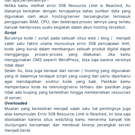
Ketika kamu melihat error 508 Resource Limit is Reached, itu
biasanya berkaitan dengan tercapainya batas sumber data yang
digunakan oleh akun hosting/server bersangkutan termasuk
penggunaan RAM, CPU, dan beberapa proses lainnya yang terlalu
banyak memproses suatu kegiatan dalam akun hosting tersebut.
Script
Buruknya kode / script pada sebuah situs web / blog / menjadi
salah satu faktor utama munculnya error 508 pencapaian limit,
kode yang buruk dalam membangun sebuah produk digital dapat
mengganggu proses-proses yang dilakukan. Jika kamu
menggunakan CMS seperti WordPress, bisa saja karena versinya
tidak diper
Selain itu, bisa juga berasal dari server / hosting yang digunakan
yang di dalamnya terdapat script yang usang dan perlu diperbarui
agar mendapatkan sruktur kode yang baik. Pastikan kamu
memperbarui kode ke teknologi/versi terbaru dan pastikan juga
tidak ada looping yang berlebihan hingga memberatkan resources
di server.
Overloaded
Muatan yang berlebihan menjadi salah satu hal pentingnya juga
atas kemunculan Error 508 Resource Limit is Reached, ini bisa saja
disebabkan karena situs web/blog kamu menerima banyak klik
(kunjungan) bersamaan dan membuat kinerja perangkat server
menjadi berat.