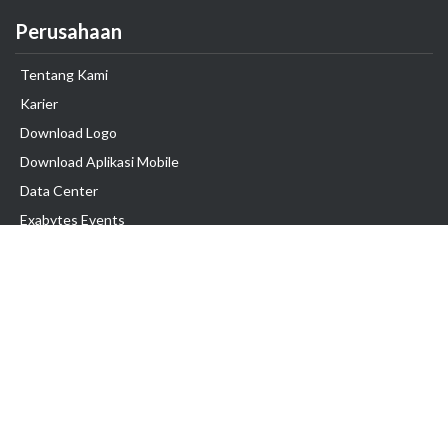
Perusahaan
Tentang Kami
Karier
Download Logo
Download Aplikasi Mobile
Data Center
Exabytes Events
Testimonial
Produk & Layanan
Domain
Transfer Domain
Web Hosting
Email Hosting