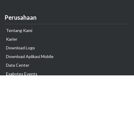
Perusahaan
Tentang Kami
Karier
Download Logo
Download Aplikasi Mobile
Data Center
Exabytes Events
Testimonial
Produk & Layanan
Domain
Transfer Domain
Web Hosting