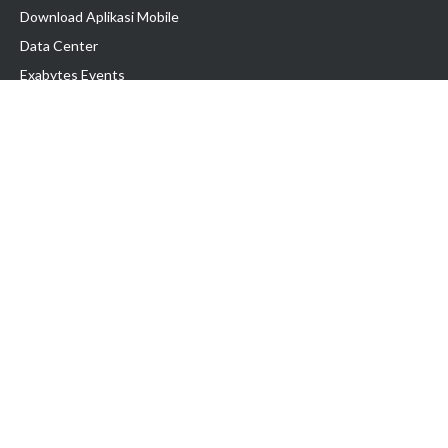
Download Aplikasi Mobile
Data Center
Exabytes Events
Testimonial
Produk & Layanan
Domain
Transfer Domain
Web Hosting
Email Hosting
Pindah Hosting
Jasa Pembuatan Website
VPS Indonesia
Dedicated Server
Lark