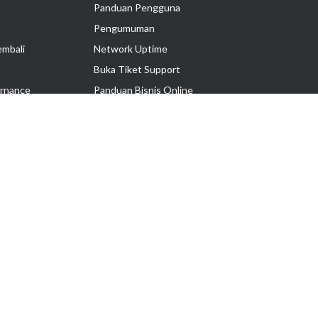
Panduan Pengguna
Pengumuman
embali
Network Uptime
Buka Tiket Support
rnance
Panduan Bisnis Online
Tutorial Hosting
Hubungi Kami
Ikuti Kami