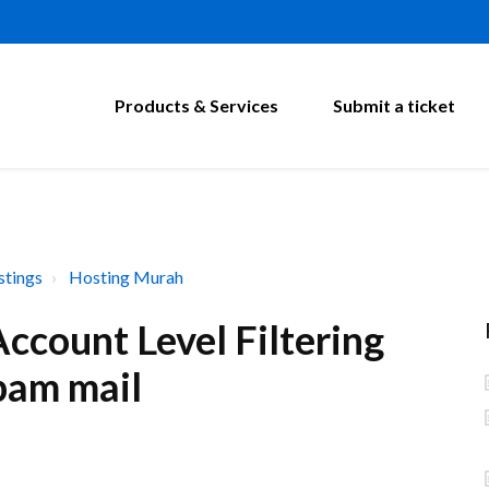
Products & Services
Submit a ticket
tings
Hosting Murah
count Level Filtering
pam mail