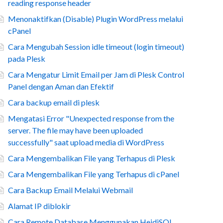
reading response header
Menonaktifkan (Disable) Plugin WordPress melalui
cPanel
Cara Mengubah Session idle timeout (login timeout)
pada Plesk
Cara Mengatur Limit Email per Jam di Plesk Control
Panel dengan Aman dan Efektif
Cara backup email di plesk
Mengatasi Error "Unexpected response from the
server. The file may have been uploaded
successfully" saat upload media di WordPress
Cara Mengembalikan File yang Terhapus di Plesk
Cara Mengembalikan File yang Terhapus di cPanel
Cara Backup Email Melalui Webmail
Alamat IP diblokir
Cara Remote Database Menggunakan HeidiSQL