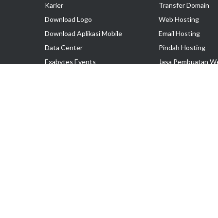
Karier
Transfer Domain
Download Logo
Web Hosting
Download Aplikasi Mobile
Email Hosting
Data Center
Pindah Hosting
Exabytes Events
Jasa Pembuatan W
Testimonial
VPS Indonesia
Dedicated Server
Lark
Colocation Server
Hak Cipta © 2025 PT. Exabytes Network Indonesia
Harga belum termasuk PPN 11%