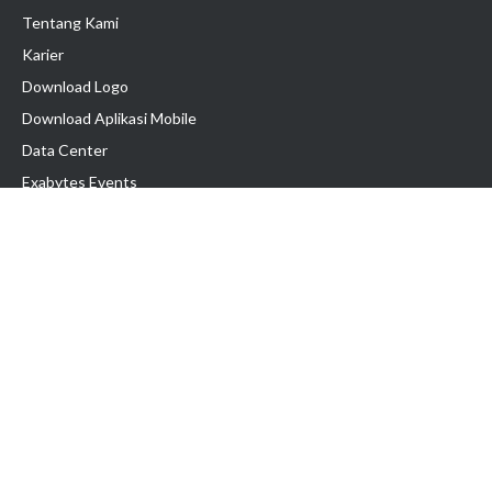
Tentang Kami
Karier
Download Logo
Download Aplikasi Mobile
Data Center
Exabytes Events
Testimonial
Produk & Layanan
Domain
Transfer Domain
Web Hosting
Email Hosting
Pindah Hosting
Jasa Pembuatan Website