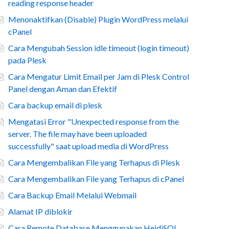
reading response header
Menonaktifkan (Disable) Plugin WordPress melalui
cPanel
Cara Mengubah Session idle timeout (login timeout)
pada Plesk
Cara Mengatur Limit Email per Jam di Plesk Control
Panel dengan Aman dan Efektif
Cara backup email di plesk
Mengatasi Error "Unexpected response from the
server. The file may have been uploaded
successfully" saat upload media di WordPress
Cara Mengembalikan File yang Terhapus di Plesk
Cara Mengembalikan File yang Terhapus di cPanel
Cara Backup Email Melalui Webmail
Alamat IP diblokir
Cara Remote Database Menggunakan HeidiSQL