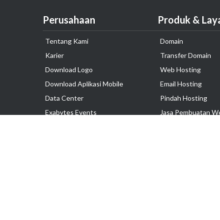
Perusahaan
Produk & Lay
Tentang Kami
Domain
Karier
Transfer Domain
Download Logo
Web Hosting
Download Aplikasi Mobile
Email Hosting
Data Center
Pindah Hosting
Exabytes Events
Jasa Pembuatan W
Testimonial
VPS Indonesia
Dedicated Server
Lark
Colocation Server