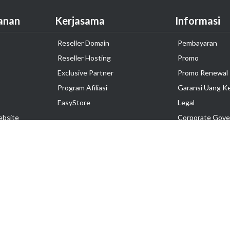
anan
Kerjasama
Informasi
Reseller Domain
Pembayaran
Reseller Hosting
Promo
Exclusive Partner
Promo Renewal
Program Afiliasi
Garansi Uang K
EasyStore
Legal
ebsite
Corporate Gove