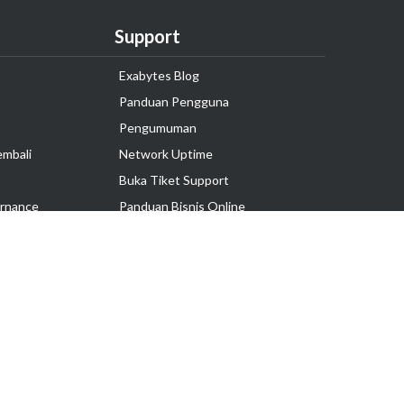
Support
Exabytes Blog
Panduan Pengguna
Pengumuman
embali
Network Uptime
Buka Tiket Support
rnance
Panduan Bisnis Online
Tutorial Hosting
Hubungi Kami
Ikuti Kami