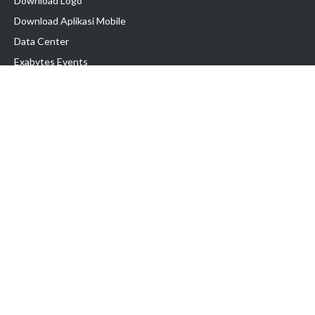
Download Logo
Download Aplikasi Mobile
Data Center
Exabytes Events
Testimonial
Produk & Layanan
Domain
Transfer Domain
Web Hosting
Email Hosting
Pindah Hosting
Jasa Pembuatan Website
VPS Indonesia
Dedicated Server
Lark