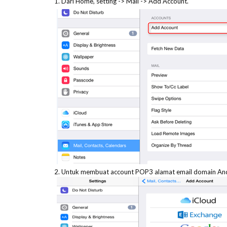
1. Dari Home, setting -> Mail -> Add Account.
2. Untuk membuat account POP3 alamat email domain And