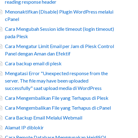
reading response header
Menonaktifkan (Disable) Plugin WordPress melalui
cPanel
Cara Mengubah Session idle timeout (login timeout)
pada Plesk
Cara Mengatur Limit Email per Jam di Plesk Control
Panel dengan Aman dan Efektif
Cara backup email di plesk
Mengatasi Error "Unexpected response from the
server. The file may have been uploaded
successfully" saat upload media di WordPress
Cara Mengembalikan File yang Terhapus di Plesk
Cara Mengembalikan File yang Terhapus di cPanel
Cara Backup Email Melalui Webmail
Alamat IP diblokir
Cara Remote Database Menggunakan HeidiSQL