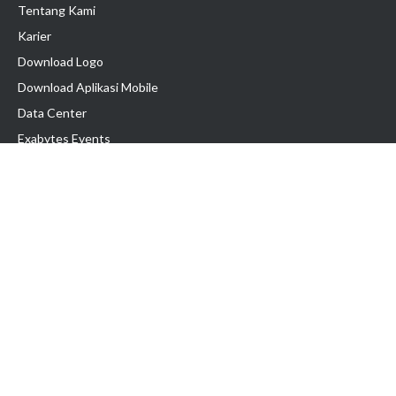
Tentang Kami
Karier
Download Logo
Download Aplikasi Mobile
Data Center
Exabytes Events
Testimonial
Produk & Layanan
Domain
Transfer Domain
Web Hosting
Email Hosting
Pindah Hosting
Jasa Pembuatan Website