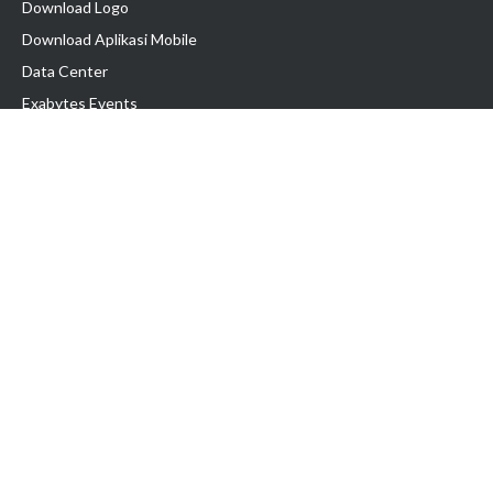
Download Logo
Download Aplikasi Mobile
Data Center
Exabytes Events
Testimonial
Produk & Layanan
Domain
Transfer Domain
Web Hosting
Email Hosting
Pindah Hosting
Jasa Pembuatan Website
VPS Indonesia
Dedicated Server